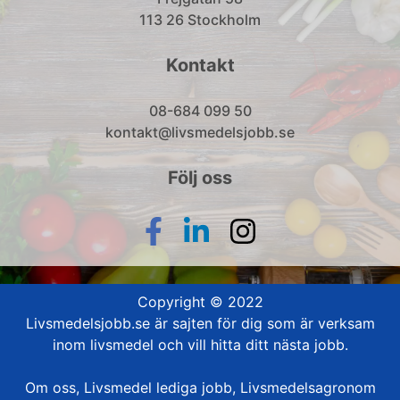
113 26 Stockholm
Kontakt
08-684 099 50
kontakt@livsmedelsjobb.se
Följ oss
Copyright © 2022
Livsmedelsjobb.se är sajten för dig som är verksam
inom livsmedel och vill hitta ditt nästa jobb.
Om oss
,
Livsmedel lediga jobb
,
Livsmedelsagronom