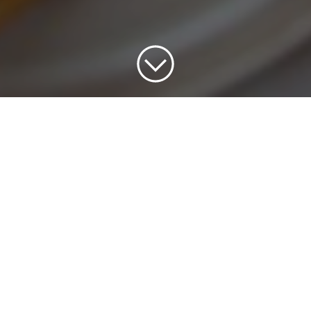
Ansökningstiden har passerat
Se alla av våra nuvarande
jobbannonser
.
Stjärnägg